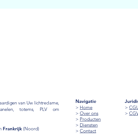
Navigatie
Jurid
aardigen van Uw lichtreclame,
>
Home
>
CG
tspanelen, totems, PLV om
>
Over ons
>
CG
>
Producten
>
Diensten
n
Frankrijk
(Noord)
>
Contact