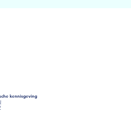
ische kennisgeving
U
V