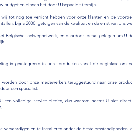
w budget en binnen het door U bepaalde termijn.
t wij tot nog toe verricht hebben voor onze klanten en de voortre
allen, bijna 2000, getuigen van de kwaliteit en de ernst van ons we
ij het Belgische snelwegnetwerk, en daardoor ideaal gelegen om U d
jk.
ing is geïntegreerd in onze producten vanaf de beginfase om een
 worden door onze medewerkers teruggestuurd naar onze product
door een specialist.
U een volledige service bieden, dus waarom neemt U niet direc
n.
te vervaardigen en te installeren onder de beste omstandigheden, 