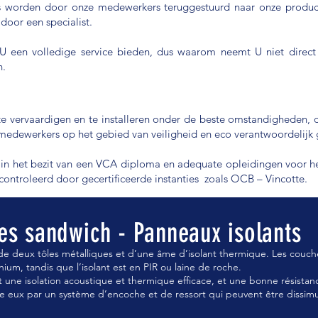
 worden door onze medewerkers teruggestuurd naar onze product
door een specialist.
U een volledige service bieden, dus waarom neemt U niet direc
n.
te vervaardigen en te installeren onder de beste omstandigheden, 
 medewerkers op het gebied van veiligheid en eco verantwoordelijk
 in het bezit van een VCA diploma en adequate opleidingen voor he
ontroleerd door gecertificeerde instanties zoals OCB – Vincotte.
es sandwich - Panneaux isolants
de deux tôles métalliques et d’une âme d’isolant thermique. Les couche
nium, tandis que l’isolant est en PIR ou laine de roche.
une isolation acoustique et thermique efficace, et une bonne résistan
e eux par un système d’encoche et de ressort qui peuvent être dissim