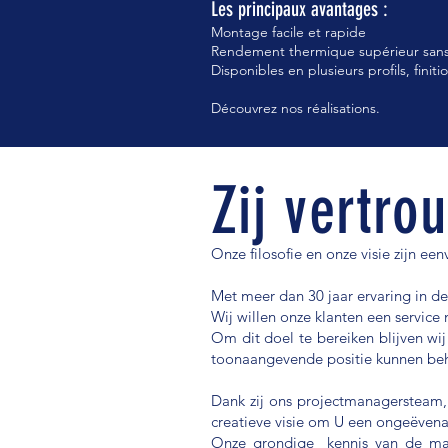
Les principaux avantages :
Montage facile et rapide
Rendement thermique supérieur sans v
Disponibles en plusieurs profils, fini
Découvrez nos réalisations.
Zij vertro
Onze filosofie en onze visie zijn e
Met meer dan 30 jaar ervaring in d
Wij willen onze klanten een servi
Om dit doel te bereiken blijven wij
toonaangevende positie kunnen be
Dank zij ons projectmanagersteam,
creatieve visie om U een ongeëvena
Onze grondige kennis van de mate