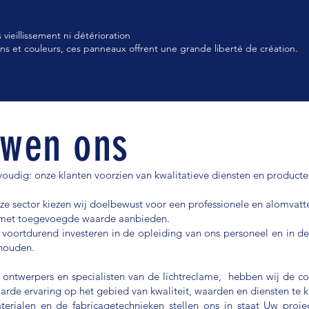
ieillissement ni détérioration
tions et couleurs, ces panneaux offrent une grande liberté de création.
uwen ons
envoudig: onze klanten voorzien van kwalitatieve diensten en producte
eze sector kiezen wij doelbewust voor een professionele en alomvat
ce met toegevoegde waarde aanbieden.
 voortdurend investeren in de opleiding van ons personeel en in de
houden.
 ontwerpers en specialisten van de lichtreclame, hebben wij de c
arde ervaring op het gebied van kwaliteit, waarden en diensten te 
rialen en de fabricagetechnieken stellen ons in staat Uw proj