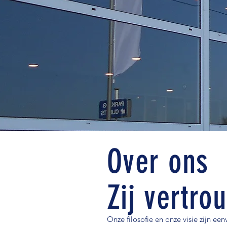
Over ons
Zij vertro
Onze filosofie en onze visie zijn e