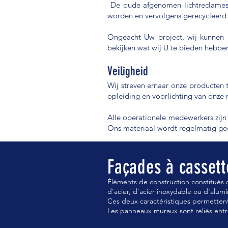
De oude afgenomen lichtreclames
worden en vervolgens gerecycleerd 
Ongeacht Uw project, wij kunnen 
bekijken wat wij U te bieden hebbe
Veiligheid
Wij streven ernaar onze producten 
opleiding en voorlichting van onze
Alle operationele medewerkers zijn
Ons materiaal wordt regelmatig gec
Façades à cassett
Éléments de construction constitués 
d’acier, d’acier inoxydable ou d’alumi
Ces deux caractéristiques permettent 
Les panneaux muraux sont reliés entr