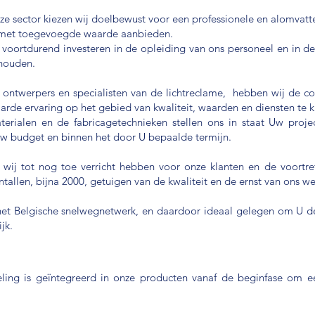
eze sector kiezen wij doelbewust voor een professionele en alomvat
ce met toegevoegde waarde aanbieden.
 voortdurend investeren in de opleiding van ons personeel en in de
houden.
 ontwerpers en specialisten van de lichtreclame, hebben wij de c
arde ervaring op het gebied van kwaliteit, waarden en diensten te 
rialen en de fabricagetechnieken stellen ons in staat Uw proj
w budget en binnen het door U bepaalde termijn.
t wij tot nog toe verricht hebben voor onze klanten en de voortre
allen, bijna 2000, getuigen van de kwaliteit en de ernst van ons we
ij het Belgische snelwegnetwerk, en daardoor ideaal gelegen om U d
jk.
ing is geïntegreerd in onze producten vanaf de beginfase om een