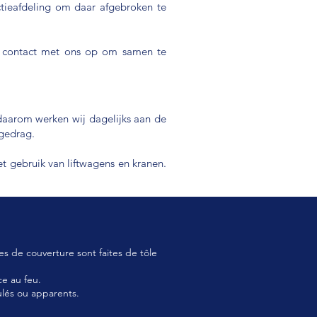
ieafdeling om daar afgebroken te
t contact met ons op om samen te
daarom werken wij dagelijks aan de
 gedrag.
t gebruik van liftwagens en kranen.
s de couverture sont faites de tôle
ce au feu.
ulés ou apparents.